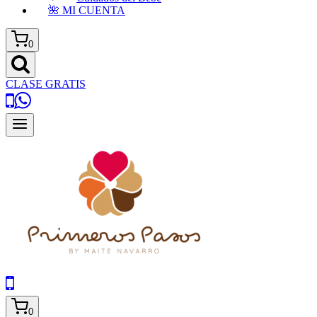
🌺 MI CUENTA
0
CLASE GRATIS
0