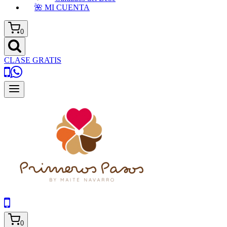
🌺 MI CUENTA
0
CLASE GRATIS
0