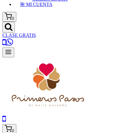
🌺 MI CUENTA
0
CLASE GRATIS
0