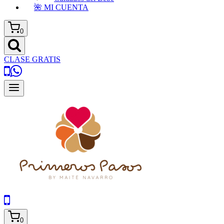
🌺 MI CUENTA
0
CLASE GRATIS
0