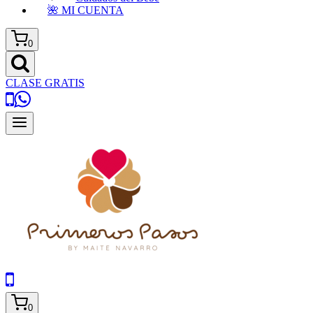
🌺 MI CUENTA
0
CLASE GRATIS
0