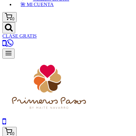
🌺 MI CUENTA
0
CLASE GRATIS
0