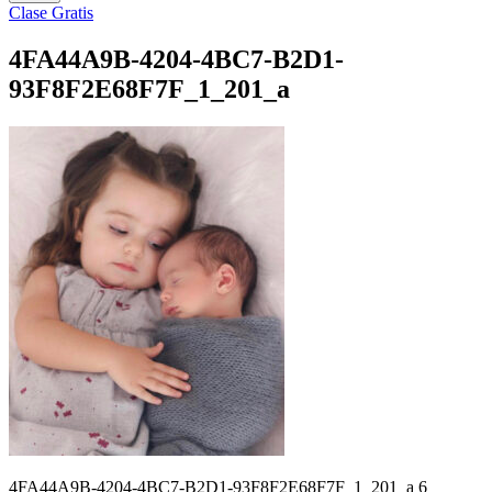
Clase Gratis
4FA44A9B-4204-4BC7-B2D1-
93F8F2E68F7F_1_201_a
4FA44A9B-4204-4BC7-B2D1-93F8F2E68F7F_1_201_a 6