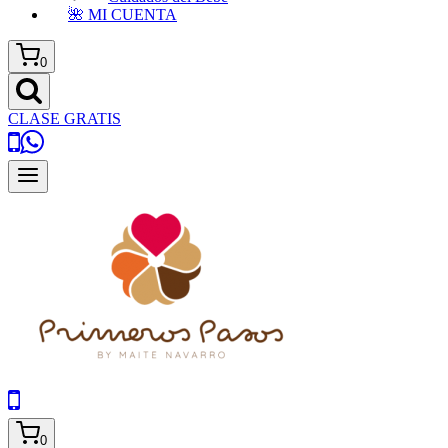
🌺 MI CUENTA
0
CLASE GRATIS
0