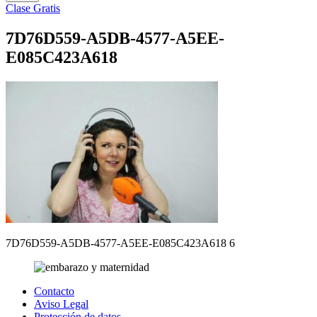
Clase Gratis
7D76D559-A5DB-4577-A5EE-
E085C423A618
7D76D559-A5DB-4577-A5EE-E085C423A618 6
Contacto
Aviso Legal
Protección de datos