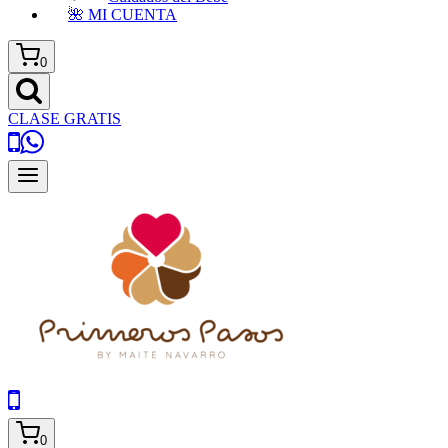
🌺 MI CUENTA
0
CLASE GRATIS
0