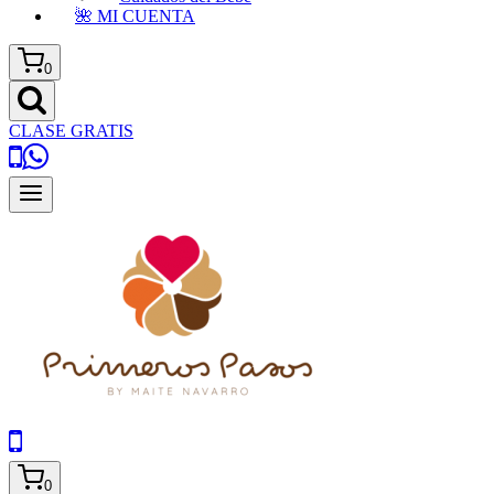
🌺 MI CUENTA
0
CLASE GRATIS
0