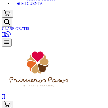
🌺 MI CUENTA
0
CLASE GRATIS
0