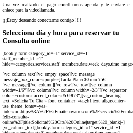
Una vez realizado el pago coordinamos agenda y te enviaré el
enlace para la videollamada.
¡¡¡Estoy deseando conectarme contigo !!!!
Selecciona día y hora para reservar tu
Consulta online
[bookly-form category_id=»1″ service_id=»1″
staff_member_id=»1″
hide=»categories,services,staff_members,date,week_days,time_range
[/vc_column_text][vc_empty_space][vc_message
message_box_color=»purple»]Tarifa Plana
30
min
75€
[/vc_message][/vc_column][/vc_row][vc_row][vc_column
width=»1/6″][/vc_column][vc_column width=»2/3″][vc_separator
color=»custom» accent_color=»#c69f73″][vc_custom_heading
text=»Solicita Tu Cita » font_container=»tag:h1|text_align:center»
use_theme_fonts=»yes»
link=»url:https%3A%2F%2Fmaitenavarro.com%2Fservicio%2Femba
feliz-consulta-
online%2F|title:Solicitud%20Cita%20Online|target:%20_blank|»]
[vc_column_text][bookly-form category_id=»1″ service_id=»1″
hide=»categories,staff_members,date,week_days,time_range»]