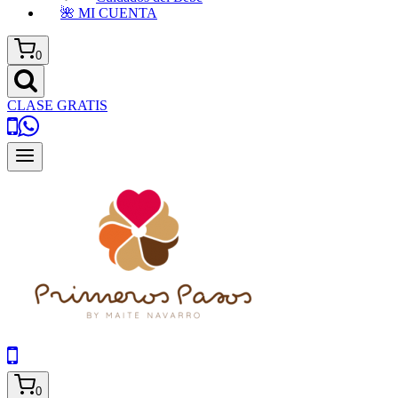
🌺 MI CUENTA
0
CLASE GRATIS
0