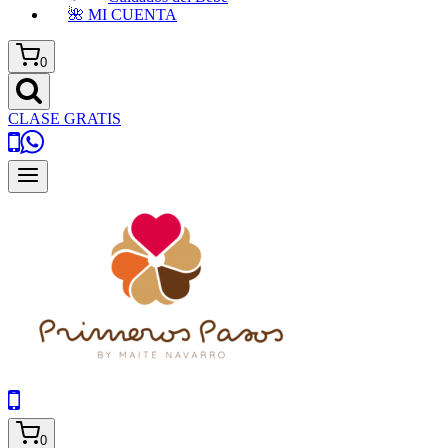
🌺 MI CUENTA
0
CLASE GRATIS
0